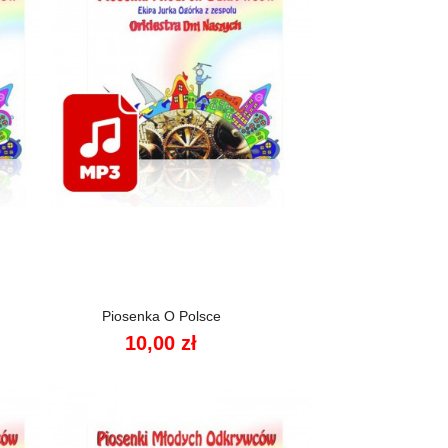

Szybki podgląd
Piosenka O Polsce
10,00 zł