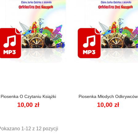


Szybki podgląd
Szybki podgląd
Piosenka O Czytaniu Książki
Piosenka Młodych Odkrywców
10,00 zł
10,00 zł
Pokazano 1-12 z 12 pozycji