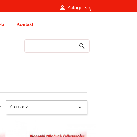

Zaloguj się
łu
Kontakt
j

Zaznacz
: