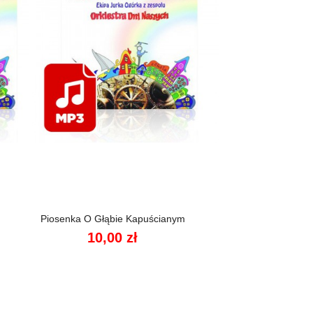

Szybki podgląd
Piosenka O Głąbie Kapuścianym
10,00 zł