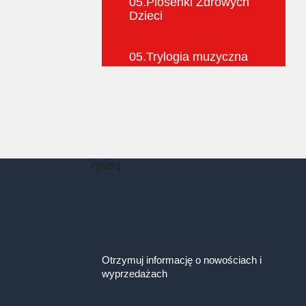
05.
Piosenki Zdrowych
Dzieci
05.
Trylogia muzyczna
qweq
Otrzymuj informację o nowościach i
wyprzedażach