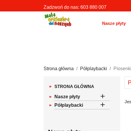
Zadzwoń do nas:
603 880 007
Nasze płyty
Strona główna
Półplaybacki
Piosenk
STRONA GŁÓWNA

Nasze płyty
Jes

Półplaybacki