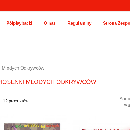
Półplaybacki
O nas
Regulaminy
Strona Zespo
i Młodych Odkrywców
PIOSENKI MŁODYCH ODKRYWCÓW
Sortu
t 12 produktów.
wg