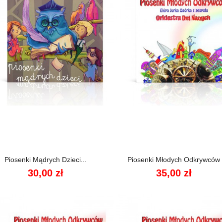


Szybki podgląd
Szybki podgląd
Piosenki Mądrych Dzieci...
Piosenki Młodych Odkrywców
30,00 zł
35,00 zł