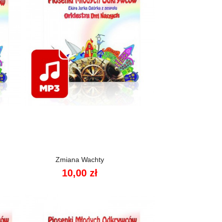

Szybki podgląd
Zmiana Wachty
10,00 zł