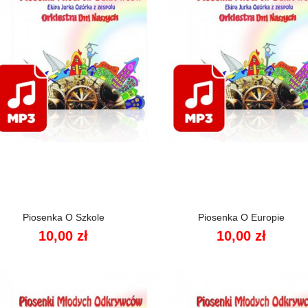


Szybki podgląd
Szybki podgląd
Piosenka O Szkole
Piosenka O Europie
10,00 zł
10,00 zł