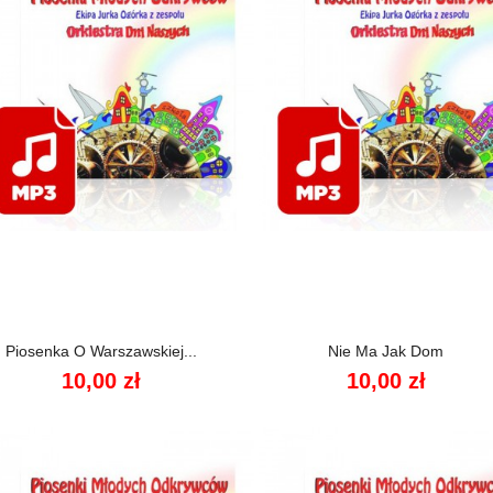


Szybki podgląd
Szybki podgląd
Piosenka O Warszawskiej...
Nie Ma Jak Dom
10,00 zł
10,00 zł