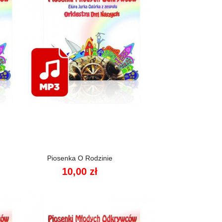

Szybki podgląd
Piosenka O Rodzinie
10,00 zł